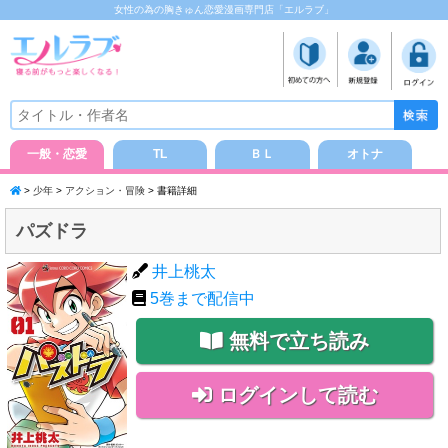
女性の為の胸きゅん恋愛漫画専門店「エルラブ」
一般・恋愛
TL
ＢＬ
オトナ
>
少年
>
アクション・冒険
> 書籍詳細
パズドラ
井上桃太
5
巻まで配信中
無料で立ち読み
ログインして読む