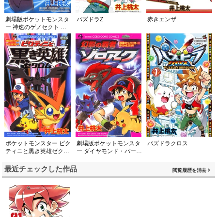
劇場版ポケットモンスタ
パズドラZ
赤きエンザ
ー 神速のゲノセクト ミ
ュウツー覚醒
ポケットモンスター ビク
劇場版ポケットモンスタ
パズドラクロス
ティニと黒き英雄ゼクロ
ー ダイヤモンド・パール
ム
幻影の覇者ゾロアーク
最近チェックした作品
閲覧履歴を消去