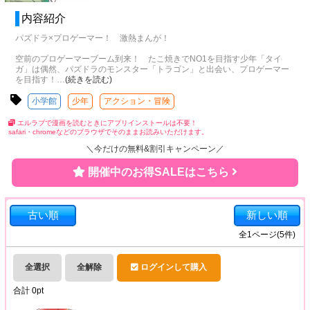
内容紹介
パズドラ×プロゲーマー！ 激熱まんが！
空前のプロゲーマーブーム到来！ たこ焼きでNO1を目指す少年「タイ
ガ」は偶然、パズドラのモンスター「トラゴン」と出会い、プロゲーマー
を目指す！
…
(続きを読む)
小学館
少年
アクション・冒険
エルラブで漫画を読むときにアプリインストールは不要！
safari・chromeなどのブラウザでそのままお読みいただけます。
＼今だけの無料&割引キャンペーン／
開催中のお得SALEはこちら
古い順
新しい順
全
1
ページ(
5
件)
全選択
全解除
ログインして購入
合計
0
pt