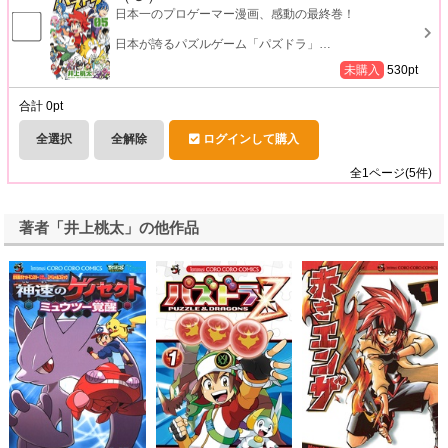
日本一のプロゲーマー漫画、感動の最終巻！
日本が誇るパズルゲーム「パズドラ」
…
未購入
530
pt
合計
0
pt
全選択
全解除
ログインして購入
全
1
ページ(
5
件)
著者「井上桃太」の他作品