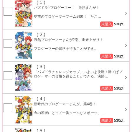
（１）
パズドラ×プロゲーマー！ 激熱まんが！
空前のプロゲーマーブーム到来！ たこ
…
未購入
530
pt
（２）
激熱プロゲーマーまんが2巻、出来上がり！
プロゲーマーの資格を得ることができ
…
未購入
530
pt
（３）
「パズドラチャレンジカップ」いよいよ決勝！勝てばプ
ロゲーマーの資格を得ることができる、決勝
…
未購入
530
pt
（４）
新時代のプロゲーマーまんが、第4巻！
今の若者にとって一番クールなスポーツ、
…
未購入
530
pt
（５）