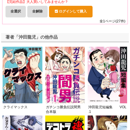
【完結作品】大人買いしてみませんか？
全選択
全解除
ログインして購入
全
1
ページ(
27
件)
著者「沖田龍児」の他作品
クライマックス
ガチンコ勝負伝説間男
沖田龍児短編集 VOL
合本版
.1