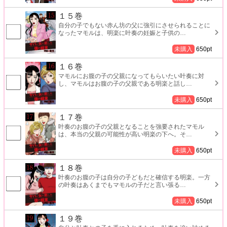
１５巻
自分の子でもない赤ん坊の父に強引にさせられることに
なったマモルは、明楽に叶奏の妊娠と子供の
…
未購入
650
pt
１６巻
マモルにお腹の子の父親になってもらいたい叶奏に対
し、マモルはお腹の子の父親である明楽と話し
…
未購入
650
pt
１７巻
叶奏のお腹の子の父親となることを強要されたマモル
は、本当の父親の可能性が高い明楽の下へ。そ
…
未購入
650
pt
１８巻
叶奏のお腹の子は自分の子どもだと確信する明楽。一方
の叶奏はあくまでもマモルの子だと言い張る
…
未購入
650
pt
１９巻