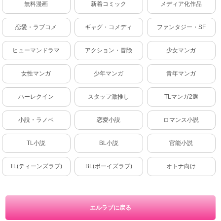
無料漫画
新着コミック
メディア化作品
恋愛・ラブコメ
ギャグ・コメディ
ファンタジー・SF
ヒューマンドラマ
アクション・冒険
少女マンガ
女性マンガ
少年マンガ
青年マンガ
ハーレクイン
スタッフ激推し
TLマンガ2選
小説・ラノベ
恋愛小説
ロマンス小説
TL小説
BL小説
官能小説
TL(ティーンズラブ)
BL(ボーイズラブ)
オトナ向け
エルラブに戻る