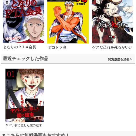
となりのＰＴＡ会長
デコトラ魂
ゲスな己れを死るがいい
最近チェックした作品
閲覧履歴を消去
ヤバい女に恋した僕の結末
▼こちらの無料漫画もおすすめ！