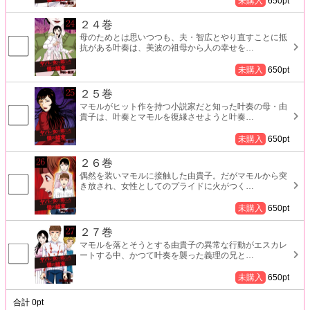
未購入
650
pt
２４巻
母のためとは思いつつも、夫・智広とやり直すことに抵
抗がある叶奏は、美波の祖母から人の幸せを
…
未購入
650
pt
２５巻
マモルがヒット作を持つ小説家だと知った叶奏の母・由
貴子は、叶奏とマモルを復縁させようと叶奏
…
未購入
650
pt
２６巻
偶然を装いマモルに接触した由貴子。だがマモルから突
き放され、女性としてのプライドに火がつく
…
未購入
650
pt
２７巻
マモルを落とそうとする由貴子の異常な行動がエスカレ
ートする中、かつて叶奏を襲った義理の兄と
…
未購入
650
pt
合計
0
pt