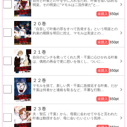
自分と叶奏との子を手に入れるため、叶奏を追い詰める
明楽。その明楽に“マモルは二流作家だ”と
…
未購入
650
pt
２０巻
『自首して叶奏の罪をすべて告発する』という明楽との
約束の期限を明日に控え、マモルは美波との
…
未購入
650
pt
２１巻
自分のピンチを救ってくれた男・千葉に心ひかれる叶奏
は、偶然の再会で更に想いを強くし、ついに
…
未購入
650
pt
２２巻
マモルを捨て、新しい男・千葉に急接近する叶奏。だが
千葉は何者かと連絡を取るなど、不審な行動
…
未購入
650
pt
２３巻
夫・智広（千葉）から、母親に会わせてやると言われた
叶奏は動揺するが、母に会いたいという気持
…