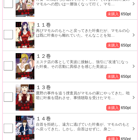
マモルへの想いは一層強くなって行く。マモ
…
未購入
650
pt
１１巻
再びマモルのもとへと戻ってきた叶奏だが、マモルの心
は既に叶奏から離れていた。そんなことを知
…
未購入
650
pt
１２巻
エステ店の客として美波に接触し、強引に“友達”になっ
た叶奏。その言動に異様さを感じた美波は
…
未購入
650
pt
１３巻
鷹野の事件を追う捜査員がマモルの家にやってきた。咄
嗟に叶奏を隠れさせ、事情聴取を受けたマモ
…
未購入
650
pt
１４巻
自首を拒絶し、遠方に逃げていた叶奏が、マモルのもと
へ戻ってきた。しかし、自首はせずに、身ご
…
未購入
650
pt