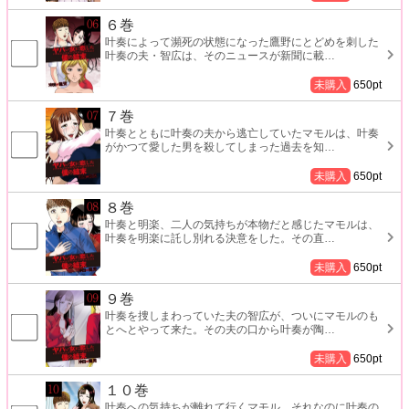
６巻
叶奏によって瀕死の状態になった鷹野にとどめを刺した
叶奏の夫・智広は、そのニュースが新聞に載
…
未購入
650
pt
７巻
叶奏とともに叶奏の夫から逃亡していたマモルは、叶奏
がかつて愛した男を殺してしまった過去を知
…
未購入
650
pt
８巻
叶奏と明楽、二人の気持ちが本物だと感じたマモルは、
叶奏を明楽に託し別れる決意をした。その直
…
未購入
650
pt
９巻
叶奏を捜しまわっていた夫の智広が、ついにマモルのも
とへとやって来た。その夫の口から叶奏が陶
…
未購入
650
pt
１０巻
叶奏への気持ちが離れて行くマモル。それなのに叶奏の