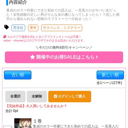
内容紹介
童貞のホラー作家にできた初めての恋人は、一見美人だがヤバい女だっ
た！女性経験の乏しい男がそんな女の虜になってしまったら！？恋した相
手から逃れられない恐怖のラブストーリーが始まった！
芳文社
青年
サスペンス・ミステリー
エルラブで漫画を読むときにアプリインストールは不要！
safari・chromeなどのブラウザでそのままお読みいただけます。
＼今だけの無料&割引キャンペーン／
開催中のお得SALEはこちら
古い順
新しい順
全
1
ページ(
27
件)
全選択
全解除
ログインして購入
【完結作品】大人買いしてみませんか？
合計
0
pt
１巻
童貞のホラー作家にできた初めての恋人は、一見美人だ