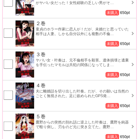
がヤバい女だった！女性経験の乏しい男がそ
…
未購入
650
pt
２巻
童貞のホラー作家に恋人が！だが、未婚だと思っていた
相手は人妻。しかも自分以外にも複数の不倫
…
未購入
650
pt
３巻
ヤバい女・叶奏は、元不倫相手を殺害。遺体損壊と遺棄
を手伝ったマモルは共犯の関係になってしま
…
未購入
650
pt
４巻
夫に離婚話を切り出した叶奏。だが、その願いは当然の
ごとく無視された。足に嵌められたGPS発
…
未購入
650
pt
５巻
鷹野からの突然の別れ話に逆上した叶奏は、鷹野を鈍器
で殴り倒し、刃をのど元に突き立てた。鷹野
…
未購入
650
pt