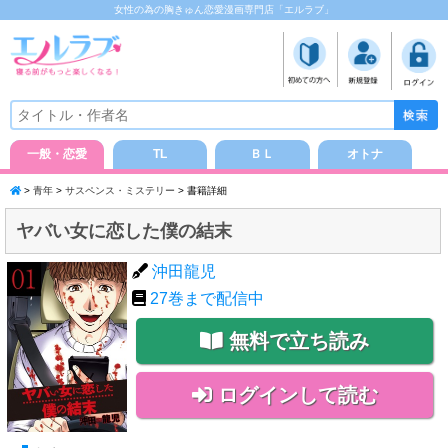
女性の為の胸きゅん恋愛漫画専門店「エルラブ」
一般・恋愛
TL
ＢＬ
オトナ
>
青年
>
サスペンス・ミステリー
> 書籍詳細
ヤバい女に恋した僕の結末
沖田龍児
27
巻まで配信中
無料で立ち読み
ログインして読む