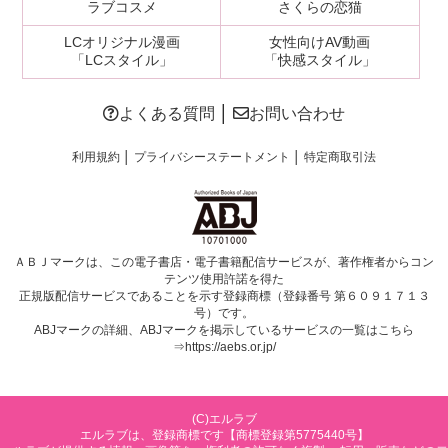
ラブコスメ
さくらの恋猫
LCオリジナル漫画
女性向けAV動画
「LCスタイル」
「快感スタイル」
よくある質問
│
お問い合わせ
利用規約
│
プライバシーステートメント
│
特定商取引法
ＡＢＪマークは、この電子書店・電子書籍配信サービスが、著作権者からコン
テンツ使用許諾を得た
正規版配信サービスであることを示す登録商標（登録番号 第６０９１７１３
号）です。
ABJマークの詳細、ABJマークを掲示しているサービスの一覧はこちら
⇒
https://aebs.or.jp/
(C)エルラブ
エルラブは、登録商標です【商標登録第5775440号】