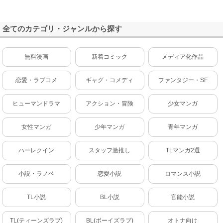
全てのカテゴリ・ジャンルから探す
無料漫画
新着コミック
メディア化作品
恋愛・ラブコメ
ギャグ・コメディ
ファンタジー・SF
ヒューマンドラマ
アクション・冒険
少女マンガ
女性マンガ
少年マンガ
青年マンガ
ハーレクイン
スタッフ激推し
TLマンガ2選
小説・ラノベ
恋愛小説
ロマンス小説
TL小説
BL小説
官能小説
TL(ティーンズラブ)
BL(ボーイズラブ)
オトナ向け