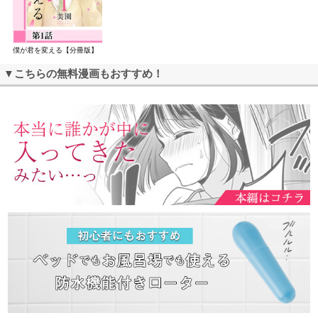
僕が君を変える【分冊版】
▼こちらの無料漫画もおすすめ！