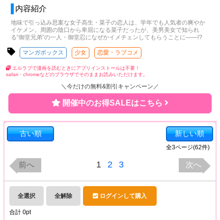
内容紹介
地味で引っ込み思案な女子高生・菜子の恋人は、学年でも人気者の爽やか
イケメン。周囲の陰口から卑屈になる菜子だったが、美男美女で知られ
る“御堂兄弟”の一人・御堂忍になぜかイメチェンしてもらうことに――!?
マンガボックス
少女
恋愛・ラブコメ
エルラブで漫画を読むときにアプリインストールは不要！
safari・chromeなどのブラウザでそのままお読みいただけます。
＼今だけの無料&割引キャンペーン／
開催中のお得SALEはこちら
古い順
新しい順
全
3
ページ(
62
件)
1
2
3
前へ
次へ
全選択
全解除
ログインして購入
合計
0
pt