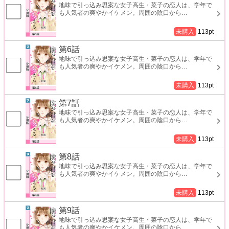
地味で引っ込み思案な女子高生・菜子の恋人は、学年で
も人気者の爽やかイケメン。周囲の陰口から
…
未購入
113
pt
第6話
地味で引っ込み思案な女子高生・菜子の恋人は、学年で
も人気者の爽やかイケメン。周囲の陰口から
…
未購入
113
pt
第7話
地味で引っ込み思案な女子高生・菜子の恋人は、学年で
も人気者の爽やかイケメン。周囲の陰口から
…
未購入
113
pt
第8話
地味で引っ込み思案な女子高生・菜子の恋人は、学年で
も人気者の爽やかイケメン。周囲の陰口から
…
未購入
113
pt
第9話
地味で引っ込み思案な女子高生・菜子の恋人は、学年で
も人気者の爽やかイケメン。周囲の陰口から
…