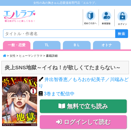
女性の為の胸きゅん恋愛漫画専門店「エルラブ」
一般・恋愛
TL
ＢＬ
オトナ
>
女性
>
ヒューマンドラマ
> 書籍詳細
炎上SNS地獄～イイね！が欲しくてたまらない～
井出智香恵／もろおか紀美子／川端みど
り
3
巻まで配信中
無料で立ち読み
ログインして読む