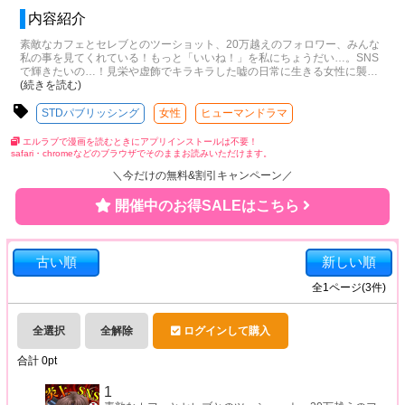
内容紹介
素敵なカフェとセレブとのツーショット、20万越えのフォロワー、みんな
私の事を見てくれている！もっと「いいね！」を私にちょうだい…。SNS
で輝きたいの…！見栄や虚飾でキラキラした嘘の日常に生きる女性に襲
…
(続きを読む)
STDパブリッシング
女性
ヒューマンドラマ
エルラブで漫画を読むときにアプリインストールは不要！
safari・chromeなどのブラウザでそのままお読みいただけます。
＼今だけの無料&割引キャンペーン／
開催中のお得SALEはこちら
古い順
新しい順
全
1
ページ(
3
件)
全選択
全解除
ログインして購入
合計
0
pt
1