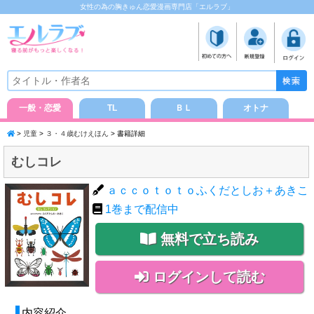
女性の為の胸きゅん恋愛漫画専門店「エルラブ」
一般・恋愛
TL
ＢＬ
オトナ
>
児童
>
３・４歳むけえほん
> 書籍詳細
むしコレ
ａｃｃｏｔｏｔｏふくだとしお＋あきこ
1
巻まで配信中
無料で立ち読み
ログインして読む
内容紹介