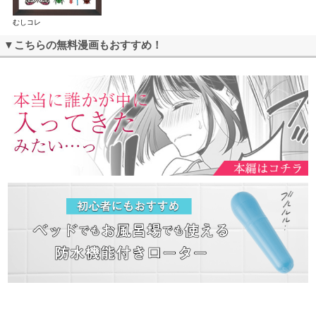
むしコレ
▼こちらの無料漫画もおすすめ！