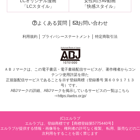
LCオリジナル漫画
女性向けAV動画
「LCスタイル」
「快感スタイル」
よくある質問
│
お問い合わせ
利用規約
│
プライバシーステートメント
│
特定商取引法
ＡＢＪマークは、この電子書店・電子書籍配信サービスが、著作権者からコン
テンツ使用許諾を得た
正規版配信サービスであることを示す登録商標（登録番号 第６０９１７１３
号）です。
ABJマークの詳細、ABJマークを掲示しているサービスの一覧はこちら
⇒
https://aebs.or.jp/
(C)エルラブ
エルラブは、登録商標です【商標登録第5775440号】
エルラブが提供する情報・画像等を、権利者の許可なく複製、 転用、販売などの二
次利用をすることを固く禁じます