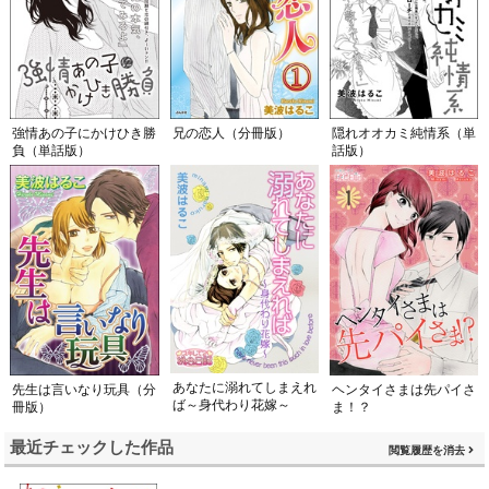
強情あの子にかけひき勝
兄の恋人（分冊版）
隠れオオカミ純情系（単
負（単話版）
話版）
あなたに溺れてしまえれ
ヘンタイさまは先パイさ
先生は言いなり玩具（分
ば～身代わり花嫁～
ま！？
冊版）
最近チェックした作品
閲覧履歴を消去