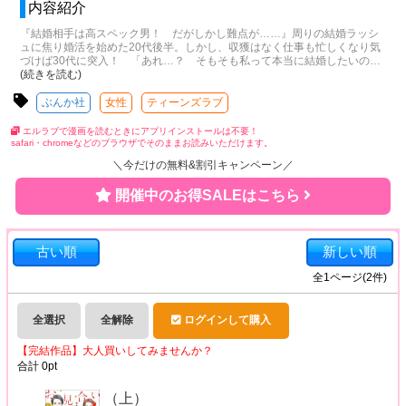
内容紹介
『結婚相手は高スペック男！ だがしかし難点が……』周りの結婚ラッシ
ュに焦り婚活を始めた20代後半。しかし、収獲はなく仕事も忙しくなり気
づけば30代に突入！ 「あれ…？ そもそも私って本当に結婚したいの
…
(続きを読む)
ぶんか社
女性
ティーンズラブ
エルラブで漫画を読むときにアプリインストールは不要！
safari・chromeなどのブラウザでそのままお読みいただけます。
＼今だけの無料&割引キャンペーン／
開催中のお得SALEはこちら
古い順
新しい順
全
1
ページ(
2
件)
全選択
全解除
ログインして購入
【完結作品】大人買いしてみませんか？
合計
0
pt
（上）