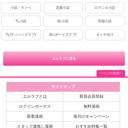
小説・ラノベ
恋愛小説
ロマンス小説
TL小説
BL小説
官能小説
TL(ティーンズラブ)
BL(ボーイズラブ)
オトナ向け
エルラブに戻る
ページの先頭へ
サイトマップ
エルラブとは
新規会員登録
ログインボーナス
無料漫画
新着漫画
毎月のキャンペーン
スタッフ激推し漫画
おすすめ特集一覧