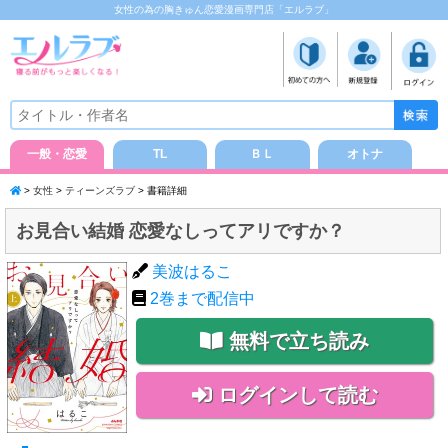
女性の為の胸きゅん恋愛漫画専門店「エルラブ」
一般・恋愛
TL
ＢＬ
オトナ
>
女性
>
ティーンズラブ
> 書籍詳細
お見合い結婚 恋愛なしってアリですか？
美波はるこ
2
巻まで配信中
無料で立ち読み
ログインして読む