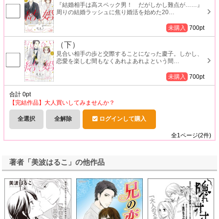
『結婚相手は高スペック男！ だがしかし難点が……』
周りの結婚ラッシュに焦り婚活を始めた20
…
未購入
700
pt
（下）
見合い相手の歩と交際することになった慶子。しかし、
恋愛を楽しむ間もなくあれよあれよという間
…
未購入
700
pt
合計
0
pt
【完結作品】大人買いしてみませんか？
全選択
全解除
ログインして購入
全
1
ページ(
2
件)
著者「美波はるこ」の他作品