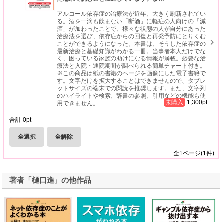
アルコール依存症の治療法が近年、大きく刷新されてい
る。酒を一滴も飲まない「断酒」に軽症の人向けの「減
酒」が加わったことで、様々な状態の人が自分にあった
治療法を選び、依存症からの回復と再発予防にとりくむ
ことができるようになった。本書は、そうした依存症の
最新治療と基礎知識がわかる一冊。当事者本人だけでな
く、困っている家族の助けになる情報が満載。必要な治
療法と入院・通院期間が調べられる簡単チャート付き。
※この商品は紙の書籍のページを画像にした電子書籍で
す。文字だけを拡大することはできませんので、タブレ
ットサイズの端末での閲読を推奨します。また、文字列
のハイライトや検索、辞書の参照、引用などの機能も使
未購入
1,300
pt
用できません。
合計
0
pt
全選択
全解除
全
1
ページ(
1
件)
著者「樋口進」の他作品