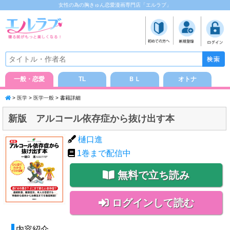
女性の為の胸きゅん恋愛漫画専門店「エルラブ」
一般・恋愛
TL
ＢＬ
オトナ
>
医学
>
医学一般
> 書籍詳細
新版 アルコール依存症から抜け出す本
樋口進
1
巻まで配信中
無料で立ち読み
ログインして読む
内容紹介