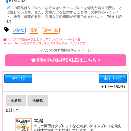
※この商品はタブレットなど大きいディスプレイを備えた端末で読むこと
に適しています。また、文字だけを拡大することや、文字列のハイライ
ト、検索、辞書の参照、引用などの機能が使用できません。
<
…
(続きを読
む)
講談社
医学
医学一般
エルラブで漫画を読むときにアプリインストールは不要！
safari・chromeなどのブラウザでそのままお読みいただけます。
＼今だけの無料&割引キャンペーン／
開催中のお得SALEはこちら
古い順
新しい順
全
1
ページ(
1
件)
全選択
全解除
合計
0
pt
本編
※この商品はタブレットなど大きいディスプレイを備え
た端末で読むことに適しています。ま
…