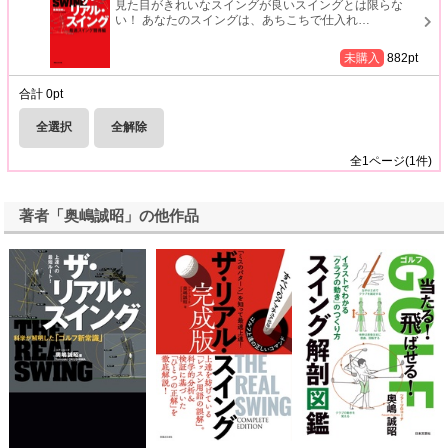
見た目がきれいなスイングが良いスイングとは限らな
い！ あなたのスイングは、あちこちで仕入れ
…
未購入
882
pt
合計
0
pt
全選択
全解除
全
1
ページ(
1
件)
著者「奥嶋誠昭」の他作品