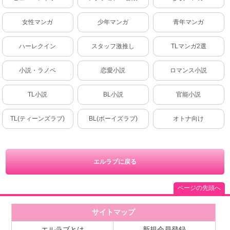
女性マンガ
少年マンガ
青年マンガ
ハーレクイン
スタッフ激推し
TLマンガ2選
小説・ラノベ
恋愛小説
ロマンス小説
TL小説
BL小説
官能小説
TL(ティーンズラブ)
BL(ボーイズラブ)
オトナ向け
エルラブに戻る
ページの先頭へ
サイトマップ
エルラブとは
新規会員登録