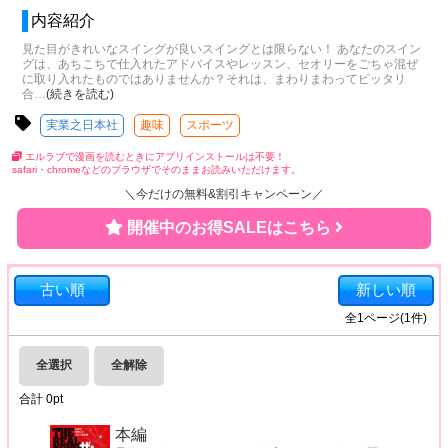
内容紹介
見た目がきれいなスイングが良いスイングとは限らない！ あなたのスイン
グは、あちこちで仕入れたアドバイスやレッスン、セオリーをごちゃ混ぜ
に取り入れたものではありませんか？それは、まわりまわってピッタリ
合
…
(続きを読む)
実業之日本社
趣味
スポーツ
エルラブで漫画を読むときにアプリインストールは不要！
safari・chromeなどのブラウザでそのままお読みいただけます。
＼今だけの無料&割引キャンペーン／
開催中のお得SALEはこちら
古い順
新しい順
全
1
ページ(
1
件)
全選択
全解除
合計
0
pt
本編