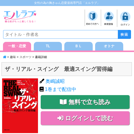
女性の為の胸きゅん恋愛漫画専門店「エルラブ」
一般・恋愛
TL
ＢＬ
オトナ
>
趣味
>
スポーツ
> 書籍詳細
ザ・リアル・スイング 最適スイング習得編
奥嶋誠昭
1
巻まで配信中
無料で立ち読み
ログインして読む