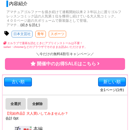
内容紹介
アマチュアゴルファーを描き続けて連載開始以来２３年以上に渡りゴルフ
レッスンコミック誌の人気第１位を獲得し続けている大人気コミック。
４００ページ超の大ボリュームで新装版として登場。
アマチ
…
(続きを読む)
日本文芸社
青年
スポーツ
エルラブで漫画を読むときにアプリインストールは不要！
safari・chromeなどのブラウザでそのままお読みいただけます。
＼今だけの無料&割引キャンペーン／
開催中のお得SALEはこちら
古い順
新しい順
全
1
ページ(
1
件)
全選択
全解除
【完結作品】大人買いしてみませんか？
合計
0
pt
本編