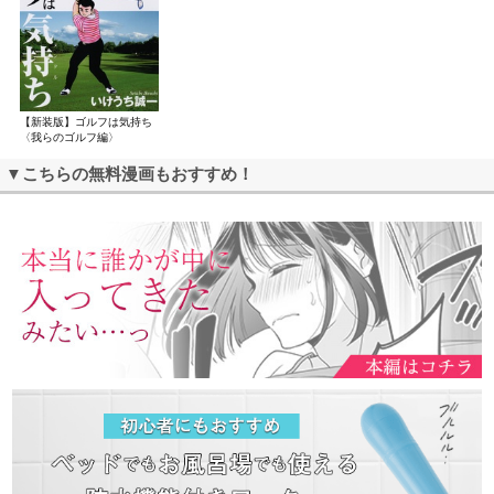
【新装版】ゴルフは気持ち
〈我らのゴルフ編〉
▼こちらの無料漫画もおすすめ！