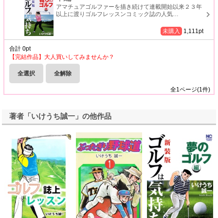
アマチュアゴルファーを描き続けて連載開始以来２３年
以上に渡りゴルフレッスンコミック誌の人気
…
未購入
1,111
pt
合計
0
pt
【完結作品】大人買いしてみませんか？
全選択
全解除
全
1
ページ(
1
件)
著者「いけうち誠一」の他作品