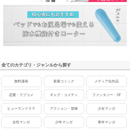
全てのカテゴリ・ジャンルから探す
無料漫画
新着コミック
メディア化作品
恋愛・ラブコメ
ギャグ・コメディ
ファンタジー・SF
ヒューマンドラマ
アクション・冒険
少女マンガ
女性マンガ
少年マンガ
青年マンガ