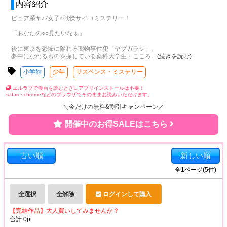
内容紹介
ピュア系ヤバ女子×戦慄サイコミステリー！
「あなたの○○見たいなぁ」
後に東京を恐怖に陥れる薬物事件犯「ヤブガラシ」。
夢中になれるものを探している薬科大学生・こころ
…
(続きを読む)
小学館
少年
サスペンス・ミステリー
エルラブで漫画を読むときにアプリインストールは不要！
safari・chromeなどのブラウザでそのままお読みいただけます。
＼今だけの無料&割引キャンペーン／
開催中のお得SALEはこちら
古い順
新しい順
全
1
ページ(
5
件)
全選択
全解除
ログインして購入
【完結作品】大人買いしてみませんか？
合計
0
pt