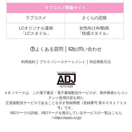
ラブコスメ関連サイト
ラブコスメ
さくらの恋猫
LCオリジナル漫画
女性向けAV動画
「LCスタイル」
「快感スタイル」
よくある質問
│
お問い合わせ
利用規約
│
プライバシーステートメント
│
特定商取引法
ＡＢＪマークは、この電子書店・電子書籍配信サービスが、著作権者からコン
テンツ使用許諾を得た
正規版配信サービスであることを示す登録商標（登録番号 第６０９１７１３
号）です。
ABJマークの詳細、ABJマークを掲示しているサービスの一覧はこちら
⇒
https://aebs.or.jp/