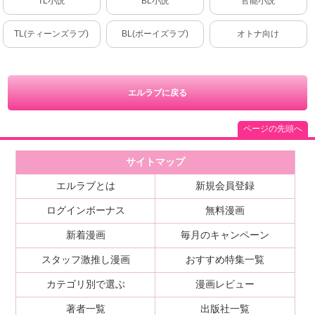
TL小説
BL小説
官能小説
TL(ティーンズラブ)
BL(ボーイズラブ)
オトナ向け
エルラブに戻る
ページの先頭へ
サイトマップ
エルラブとは
新規会員登録
ログインボーナス
無料漫画
新着漫画
毎月のキャンペーン
スタッフ激推し漫画
おすすめ特集一覧
カテゴリ別で選ぶ
漫画レビュー
著者一覧
出版社一覧