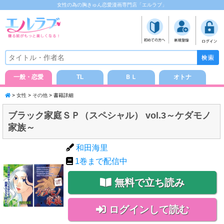
女性の為の胸きゅん恋愛漫画専門店「エルラブ」
一般・恋愛
TL
ＢＬ
オトナ
>
女性
>
その他
> 書籍詳細
ブラック家庭ＳＰ（スペシャル） vol.3～ケダモノ
家族～
和田海里
1
巻まで配信中
無料で立ち読み
ログインして読む