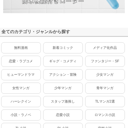
全てのカテゴリ・ジャンルから探す
無料漫画
新着コミック
メディア化作品
恋愛・ラブコメ
ギャグ・コメディ
ファンタジー・SF
ヒューマンドラマ
アクション・冒険
少女マンガ
女性マンガ
少年マンガ
青年マンガ
ハーレクイン
スタッフ激推し
TLマンガ2選
小説・ラノベ
恋愛小説
ロマンス小説