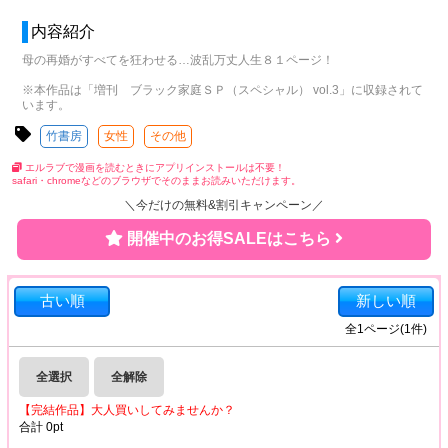
内容紹介
母の再婚がすべてを狂わせる…波乱万丈人生８１ページ！
※本作品は「増刊 ブラック家庭ＳＰ（スペシャル） vol.3」に収録されて
います。
竹書房
女性
その他
エルラブで漫画を読むときにアプリインストールは不要！
safari・chromeなどのブラウザでそのままお読みいただけます。
＼今だけの無料&割引キャンペーン／
開催中のお得SALEはこちら
古い順
新しい順
全
1
ページ(
1
件)
全選択
全解除
【完結作品】大人買いしてみませんか？
合計
0
pt