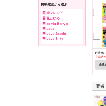
掲載雑誌から選ぶ
姉フレンド
花とゆめ
comic Berry's
LaLa
Love Jossie
Love Silky
合計
0
pt
【完結
全選
著者