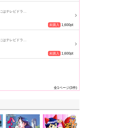
年にはテレビドラ
…
未購入
1,600
pt
年にはテレビドラ
…
未購入
1,600
pt
全
1
ページ(
3
件)