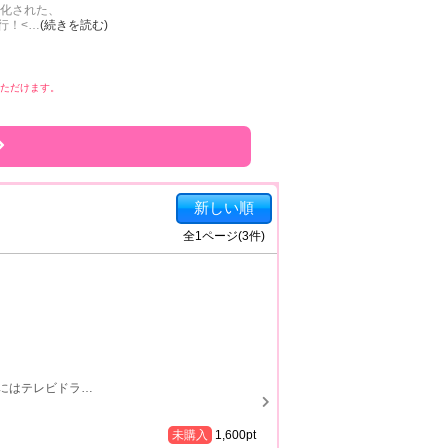
マ化された、
行！<
…
(続きを読む)
みいただけます。
新しい順
全
1
ページ(
3
件)
年にはテレビドラ
…
未購入
1,600
pt