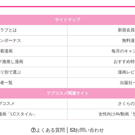
サイトマップ
ルラブとは
新規会員
インボーナス
無料漫
新着漫画
毎月のキャ
フ激推し漫画
おすすめ特
ゴリ別で選ぶ
漫画レビ
著者一覧
出版社
ラブコスメ関連サイト
ブコスメ
さくらの
漫画
「LCスタイル」
女性向けAV動画
「
よくある質問
│
お問い合わせ