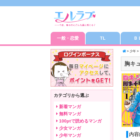
一般・恋愛
TL
Ｂ
>
少年
>
胸キ
カテゴリから選ぶ
新着マンガ
無料マンガ
100ptで読めるマンガ
少女マンガ
内容
少年マンガ