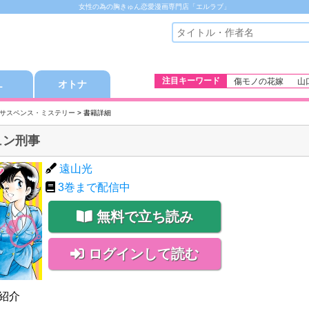
女性の為の胸きゅん恋愛漫画専門店「エルラブ」
注目キーワード
傷モノの花嫁
山
Ｌ
オトナ
サスペンス・ミステリー
> 書籍詳細
ュン刑事
遠山光
3
巻まで配信中
無料で立ち読み
ログインして読む
紹介