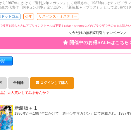
年から1987年にかけて「週刊少年マガジン」にて連載され、1987年にはテレビドラ
先生の代表作『胸キュン刑事』全55話を、『新装版＋（プラス）』として全3巻で刊
刊ドットコム
少年
サスペンス・ミステリー
で漫画を読むときにアプリインストールは不要！
safari・chromeなどのブラウザでそのままお読
＼今だけの無料&割引キャンペーン／
開催中のお得SALEはこちら
い順
択
全解除
ログインして購入
作品】大人買いしてみませんか？
新装版＋ 1
1986年から1987年にかけて「週刊少年マガジン」にて連載され、1987