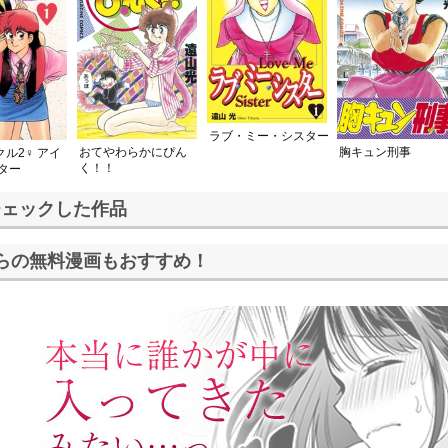
ラブ・ミー・シスター
おてやわらかにぴん
胸キュン刑事
ル2♀ アイ
く！！
ター
チェックした作品
らの無料漫画もおすすめ！