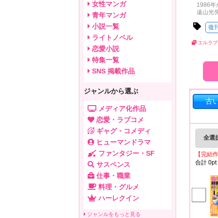
女性マンガ
1986
遠山光
青年マンガ
小説一覧
復
ライトノベル
エルラブ
恋愛小説
特集一覧
SNS 掲載作品
ジャンルから選ぶ
古
メディア化作品
恋愛・ラブコメ
ギャグ・コメディ
全選
ヒューマンドラマ
ファンタジー・SF
【完結
合計
0
pt
サスペンス
仕事・職業
料理・グルメ
ハーレクイン
ジャンルをもっと見る