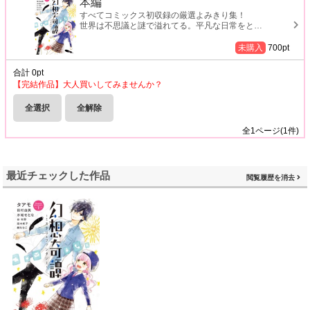
本編
すべてコミックス初収録の厳選よみきり集！
世界は不思議と謎で溢れてる。平凡な日常をと
…
未購入
700
pt
合計
0
pt
【完結作品】大人買いしてみませんか？
全選択
全解除
全
1
ページ(
1
件)
最近チェックした作品
閲覧履歴を消去