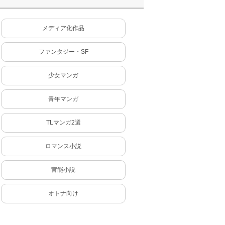
メディア化作品
ファンタジー・SF
少女マンガ
青年マンガ
TLマンガ2選
ロマンス小説
官能小説
オトナ向け