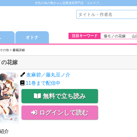
女性の為の胸きゅん恋愛漫画専門店「エルラブ」
注目キーワード
傷モノの花嫁
山
Ｌ
オトナ
その他
> 書籍詳細
ノの花嫁
友麻碧／藤丸豆ノ介
11
巻まで配信中
無料で立ち読み
ログインして読む
紹介