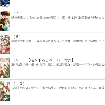
（７）
隊長会議にて行われた霊力値の測定で、菜々緒は歴代最高数値を叩き出し
（８）
陰陽寮の想定通り、花火大会に姿を現した武井。捕縛のために待機してい
（９） 【描き下ろしペーパー付き】
五行結界の外へ攫われた菜々緒は、残虐非道な大妖怪ーー天狗・外法と会
（１０）
朱鷺子の身体を媒介に、五行結界内に現れた大妖怪・ぬらりひょん。眷属