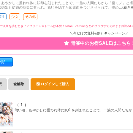
、あやかしに攫われ体に妖印を刻まれたことで、一族の人間たちから「傷モノ」と虐
の婚姻も従姉の暁美に奪われ、妖印を隠すため猿面をつけさせられて、惨め
…
(続き
談社
少女
その他
で漫画を読むときにアプリインストールは不要！
safari・chromeなどのブラウザでそのままお読
＼今だけの無料&割引キャンペーン／
開催中のお得SALEはこちら
い順
択
全解除
ログインして購入
（１）
幼い頃、あやかしに攫われ体に妖印を刻まれたことで、一族の人間たちか