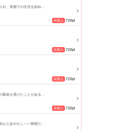
られ、皇都での生活を始め
…
未購入
720
pt
未購入
720
pt
未購入
720
pt
の吸血を受けたことがある
…
未購入
720
pt
刻んだあやかし――猩猩だ
…