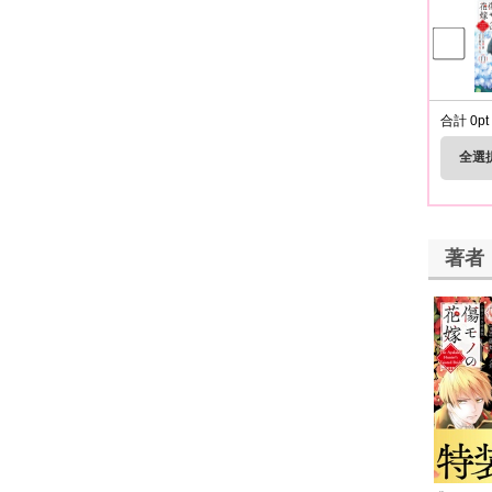
合計
0
pt
全選
著者