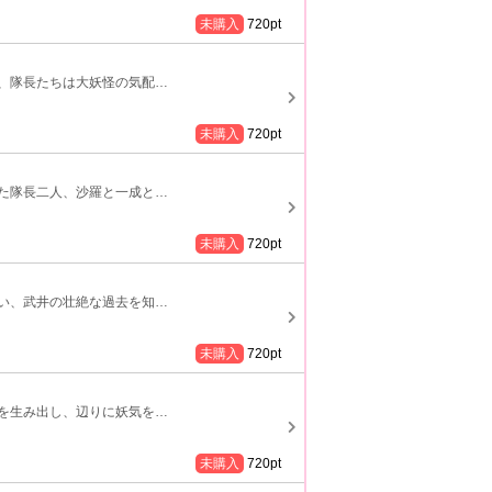
未購入
720
pt
、隊長たちは大妖怪の気配
…
未購入
720
pt
た隊長二人、沙羅と一成と
…
未購入
720
pt
い、武井の壮絶な過去を知
…
未購入
720
pt
を生み出し、辺りに妖気を
…
未購入
720
pt