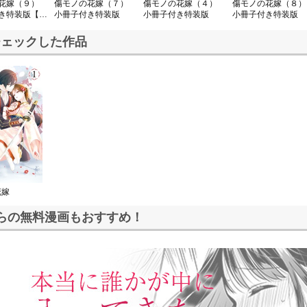
の花嫁（９）
傷モノの花嫁（７）
傷モノの花嫁（４）
傷モノの花嫁（８
き特装版【描
小冊子付き特装版
小冊子付き特装版
小冊子付き特装版
ペーパー付
チェックした作品
花嫁
らの無料漫画もおすすめ！