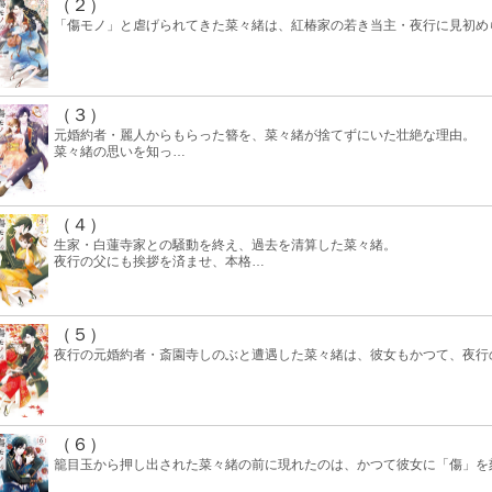
（２）
「傷モノ」と虐げられてきた菜々緒は、紅椿家の若き当主・夜行に見初め
（３）
元婚約者・麗人からもらった簪を、菜々緒が捨てずにいた壮絶な理由。
菜々緒の思いを知っ
…
（４）
生家・白蓮寺家との騒動を終え、過去を清算した菜々緒。
夜行の父にも挨拶を済ませ、本格
…
（５）
夜行の元婚約者・斎園寺しのぶと遭遇した菜々緒は、彼女もかつて、夜行
（６）
籠目玉から押し出された菜々緒の前に現れたのは、かつて彼女に「傷」を