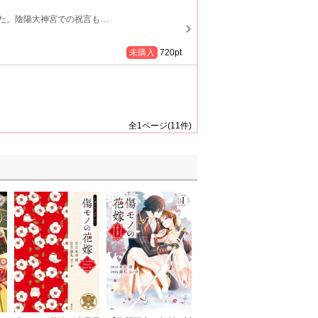
た。陰陽大神宮での祝言も
…
未購入
720
pt
全
1
ページ(
11
件)