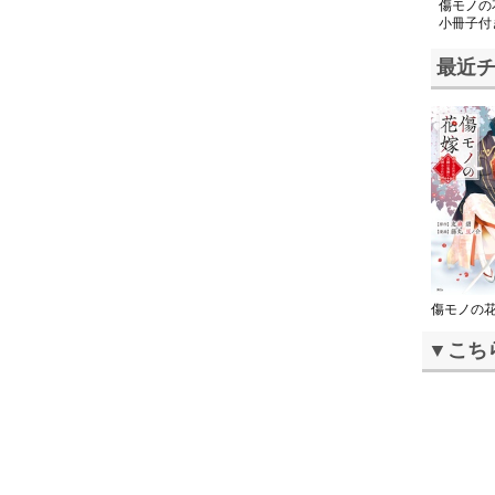
傷モノ
小冊子付
き下ろし
き】
最近
傷モノの
▼こち