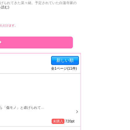
げられてきた菜々緒。予定されていた白蓮寺家の
を読む)
みいただけます。
新しい順
全
1
ページ(
11
件)
ら「傷モノ」と虐げられて
…
未購入
720
pt