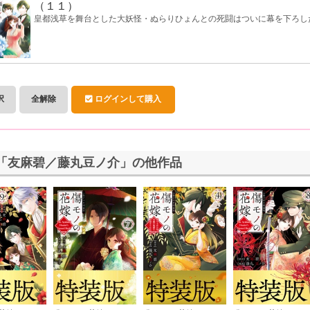
（１１）
皇都浅草を舞台とした大妖怪・ぬらりひょんとの死闘はついに幕を下ろし
択
全解除
ログインして購入
「友麻碧／藤丸豆ノ介」の他作品