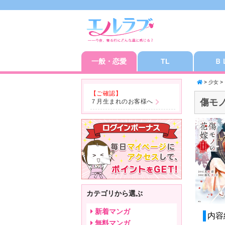
一般・恋愛
TL
Ｂ
>
少女
>
【ご確認】
傷モ
７月生まれのお客様へ
カテゴリから選ぶ
新着マンガ
内容
無料マンガ