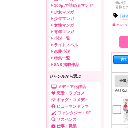
幼い頃
100ptで読めるマンガ
若様と
少女マンガ
講
少年マンガ
女性マンガ
エルラブ
青年マンガ
小説一覧
ライトノベル
恋愛小説
特集一覧
古
SNS 掲載作品
ジャンルから選ぶ
全選
メディア化作品
合計
0
pt
恋愛・ラブコメ
ギャグ・コメディ
ヒューマンドラマ
ファンタジー・SF
サスペンス
仕事・職業