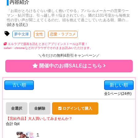
内容紹介
「お前がとろけるぐらい優しく抱いてやる」アパレルメーカーの営業ウー
マン・鮎川雪は、引っ越し早々悩まされていた。隣の1101号室から毎晩女
性の甘い声が聞こえてくるのだ。頭を抱えて過ごしていたある朝、隣の
…
(続きを読む)
夢中文庫
女性
恋愛・ラブコメ
エルラブで漫画を読むときにアプリインストールは不要！
safari・chromeなどのブラウザでそのままお読みいただけます。
＼今だけの無料&割引キャンペーン／
開催中のお得SALEはこちら
古い順
新しい順
全
1
ページ(
24
件)
全選択
全解除
ログインして購入
【完結作品】大人買いしてみませんか？
合計
0
pt
１