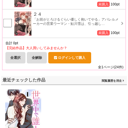
未購入
100
pt
２４
「お前がとろけるぐらい優しく抱いてやる」アパレルメ
ーカーの営業ウーマン・鮎川雪は、引っ越し
…
未購入
100
pt
合計
0
pt
【完結作品】大人買いしてみませんか？
全選択
全解除
ログインして購入
全
1
ページ(
24
件)
最近チェックした作品
閲覧履歴を消去