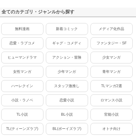
全てのカテゴリ・ジャンルから探す
無料漫画
新着コミック
メディア化作品
恋愛・ラブコメ
ギャグ・コメディ
ファンタジー・SF
ヒューマンドラマ
アクション・冒険
少女マンガ
女性マンガ
少年マンガ
青年マンガ
ハーレクイン
スタッフ激推し
TLマンガ2選
小説・ラノベ
恋愛小説
ロマンス小説
TL小説
BL小説
官能小説
TL(ティーンズラブ)
BL(ボーイズラブ)
オトナ向け