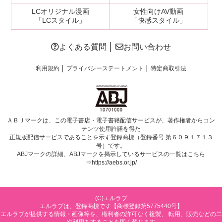
LCオリジナル漫画
女性向けAV動画
「LCスタイル」
「快感スタイル」
よくある質問
│
お問い合わせ
利用規約
│
プライバシーステートメント
│
特定商取引法
ＡＢＪマークは、この電子書店・電子書籍配信サービスが、著作権者からコン
テンツ使用許諾を得た
正規版配信サービスであることを示す登録商標（登録番号 第６０９１７１３
号）です。
ABJマークの詳細、ABJマークを掲示しているサービスの一覧はこちら
⇒
https://aebs.or.jp/
(C)エルラブ
エルラブは、登録商標です【商標登録第5775440号】
エルラブが提供する情報・画像等を、権利者の許可なく複製、 転用、販売などの二
次利用をすることを固く禁じます