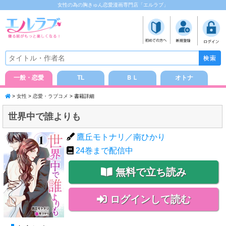
女性の為の胸きゅん恋愛漫画専門店「エルラブ」
一般・恋愛
TL
ＢＬ
オトナ
>
女性
>
恋愛・ラブコメ
> 書籍詳細
世界中で誰よりも
鷹丘モトナリ／南ひかり
24
巻まで配信中
無料で立ち読み
ログインして読む