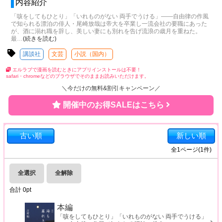
内容紹介
「咳をしてもひとり」「いれものがない 両手でうける」――自由律の作風
で知られる漂泊の俳人・尾崎放哉は帝大を卒業し一流会社の要職にあった
が、酒に溺れ職を辞し、美しい妻にも別れを告げ流浪の歳月を重ねた。
最
…
(続きを読む)
講談社
文芸
小説（国内）
エルラブで漫画を読むときにアプリインストールは不要！
safari・chromeなどのブラウザでそのままお読みいただけます。
＼今だけの無料&割引キャンペーン／
開催中のお得SALEはこちら
古い順
新しい順
全
1
ページ(
1
件)
全選択
全解除
合計
0
pt
本編
「咳をしてもひとり」「いれものがない 両手でうける」