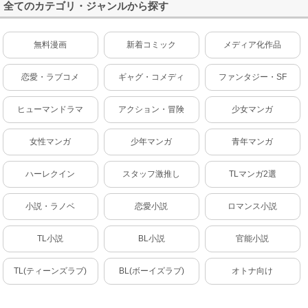
全てのカテゴリ・ジャンルから探す
無料漫画
新着コミック
メディア化作品
恋愛・ラブコメ
ギャグ・コメディ
ファンタジー・SF
ヒューマンドラマ
アクション・冒険
少女マンガ
女性マンガ
少年マンガ
青年マンガ
ハーレクイン
スタッフ激推し
TLマンガ2選
小説・ラノベ
恋愛小説
ロマンス小説
TL小説
BL小説
官能小説
TL(ティーンズラブ)
BL(ボーイズラブ)
オトナ向け