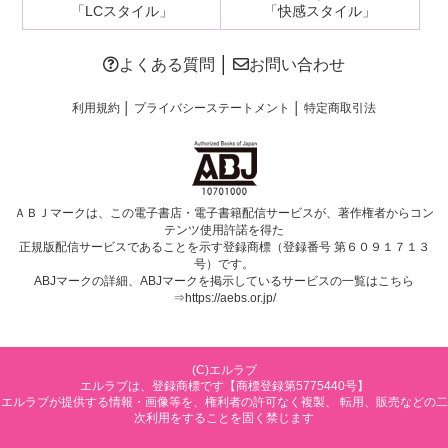
「LCスタイル」
「快感スタイル」
よくある質問
│
お問い合わせ
利用規約
│
プライバシーステートメント
│
特定商取引法
ＡＢＪマークは、この電子書店・電子書籍配信サービスが、著作権者からコン
テンツ使用許諾を得た
正規版配信サービスであることを示す登録商標（登録番号 第６０９１７１３
号）です。
ABJマークの詳細、ABJマークを掲示しているサービスの一覧はこちら
⇒
https://aebs.or.jp/
(C)エルラブ
エルラブは、登録商標です【商標登録第5775440号】
エルラブが提供する情報・画像等を、権利者の許可なく複製、 転用、販売などの二
次利用をすることを固く禁じます