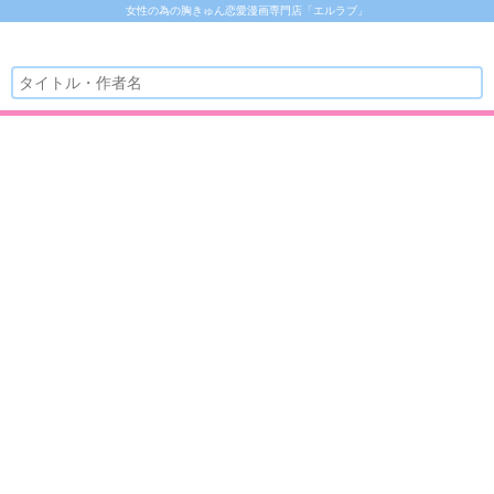
女性の為の胸きゅん恋愛漫画専門店「エルラブ」